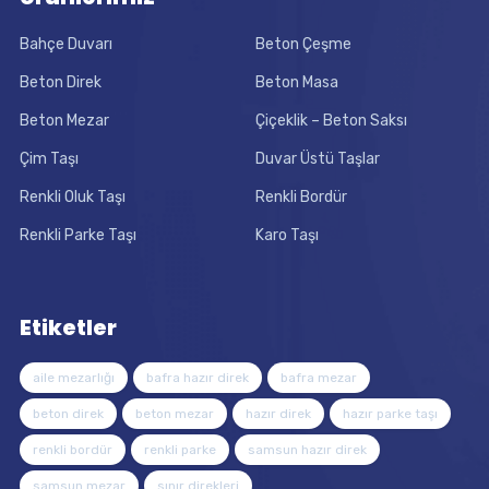
Bahçe Duvarı
Beton Çeşme
Beton Direk
Beton Masa
Beton Mezar
Çiçeklik – Beton Saksı
Çim Taşı
Duvar Üstü Taşlar
Renkli Oluk Taşı
Renkli Bordür
Renkli Parke Taşı
Karo Taşı
Etiketler
aile mezarlığı
bafra hazır direk
bafra mezar
beton direk
beton mezar
hazır direk
hazır parke taşı
renkli bordür
renkli parke
samsun hazır direk
samsun mezar
sınır direkleri