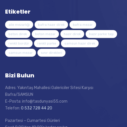
Etiketler
aile mezarlığı
bafra hazır direk
bafra mezar
beton direk
beton mezar
hazır direk
hazır parke taşı
renkli bordür
renkli parke
samsun hazır direk
samsun mezar
sınır direkleri
Bizi Bulun
Adres: Yakıntaş Mahallesi Galericiler Sitesi Karşısı
Bafra/SAMSUN
E-Posta: info@tasdunyasi55.com
Telefon:
0 532 728 44 20
Pazartesi – Cumartesi Günleri