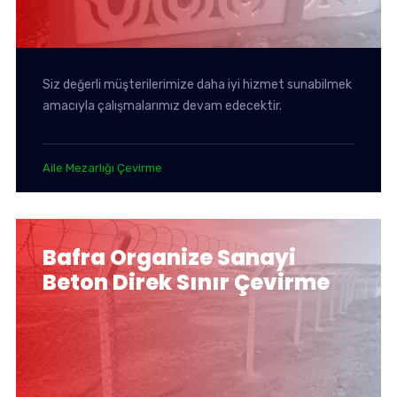
Siz değerli müşterilerimize daha iyi hizmet sunabilmek
amacıyla çalışmalarımız devam edecektir.
Aile Mezarlığı Çevirme
Bafra Organize Sanayi
Beton Direk Sınır Çevirme